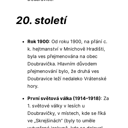
20. století
Rok 1900
: Od roku 1900, na přání c.
k. hejtmanství v Mnichově Hradišti,
byla ves přejmenována na obec
Doubravička. Hlavním důvodem
přejmenování bylo, že druhá ves
Doubravice leží nedaleko Vrátenské
hory.
První světová válka (1914–1918)
: Za
1. světové války v lesích u
Doubravičky, v místech, kde se říká
ve „Skrejšinách“ (byly to uměle
vytvořené jeskyně, kde se doloval