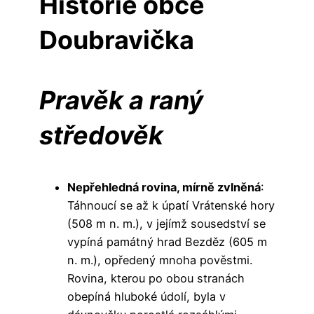
Historie obce
Doubravička
Pravěk a raný
středověk
Nepřehledná rovina, mírně zvlněná
:
Táhnoucí se až k úpatí Vrátenské hory
(508 m n. m.), v jejímž sousedství se
vypíná památný hrad Bezděz (605 m
n. m.), opředený mnoha pověstmi.
Rovina, kterou po obou stranách
obepíná hluboké údolí, byla v