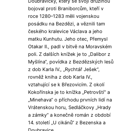
Doubravičky, který se svojí družinou
bojoval proti Braniborcům, kteří v
roce 1280–1283 měli vojenskou
posádku na Bezdězi, a věznili tam
českého kralevice Václava a jeho
matku Kunhutu. Jeho otec, Přemysl
Otakar II., padl v bitvě na Moravském
poli. Z dalších knížek je to „Dalibor z
Myšlína“, povídka z Bezdězských lesů
z dob Karla IV., „Rychtář Ješek“,
rovněž kniha z dob Karla IV.,
vztahující se k Březovicím. Z okolí
Kokořínska je to knížka „Petrovští“ a
„Minehava“ o příchodu prvních lidí na
Vrátenskou horu, Sedláčkovy „Hrady
a zámky“ a konečně román z období
14. století „U cikánů“ z Bezenska a
Doubravice.