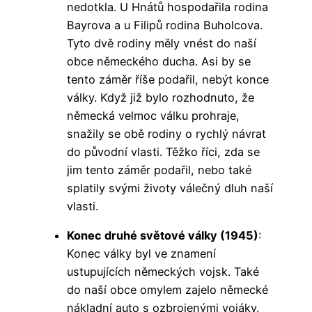
nedotkla. U Hnátů hospodařila rodina
Bayrova a u Filipů rodina Buholcova.
Tyto dvě rodiny měly vnést do naší
obce německého ducha. Asi by se
tento záměr říše podařil, nebýt konce
války. Když již bylo rozhodnuto, že
německá velmoc válku prohraje,
snažily se obě rodiny o rychlý návrat
do původní vlasti. Těžko říci, zda se
jim tento záměr podařil, nebo také
splatily svými životy válečný dluh naší
vlasti.
Konec druhé světové války (1945)
:
Konec války byl ve znamení
ustupujících německých vojsk. Také
do naší obce omylem zajelo německé
nákladní auto s ozbrojenými vojáky.