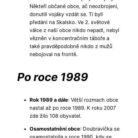
Někteří občané obce, ač neozbrojeni,
donutili vojáky vzdát se. Ti byli
předáni na Skalsko. Ve 2. světové
válce z naší obce nikdo nepadl, nebyl
vězněn v koncentračním táboře a
také pravděpodobně nikdo z mužů
nebojoval na frontě.
Po roce 1989
Rok 1989 a dále
: Větší rozmach obce
nastal až po roce 1989. K roku 2007
zde žilo 108 obyvatel.
Osamostatnění obce
: Doubravička se
osamostatnila v roce 1990, kdy se