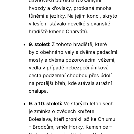
dávnověku porostlá rozsáhlými
hvozdy a křovisky, protkaná mnoha
tůněmi a jezírky. Na jejím konci, skryto
v lesích, stávalo nevelké slovanské
hradiště kmene Charvátů.
9. století
: Z tohoto hradiště, které
bylo obehnáno valy s dvěma padacími
mosty a dvěma pozorovacími věžemi,
vedla v případě nebezpečí úniková
cesta podzemní chodbou přes údolí
na protější břeh, kde stávala strážní
chalupa.
9. a 10. století
: Ve starých letopisech
je zmínka o zvědech knížete
Boleslava, kteří pronikli až ke Chlumu
– Brodcům, směr Horky, Kamenice –