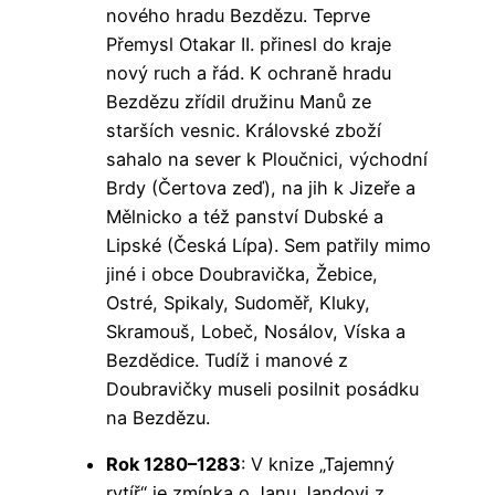
nového hradu Bezdězu. Teprve
Přemysl Otakar II. přinesl do kraje
nový ruch a řád. K ochraně hradu
Bezdězu zřídil družinu Manů ze
starších vesnic. Královské zboží
sahalo na sever k Ploučnici, východní
Brdy (Čertova zeď), na jih k Jizeře a
Mělnicko a též panství Dubské a
Lipské (Česká Lípa). Sem patřily mimo
jiné i obce Doubravička, Žebice,
Ostré, Spikaly, Sudoměř, Kluky,
Skramouš, Lobeč, Nosálov, Víska a
Bezdědice. Tudíž i manové z
Doubravičky museli posilnit posádku
na Bezdězu.
Rok 1280–1283
: V knize „Tajemný
rytíř“ je zmínka o Janu Jandovi z