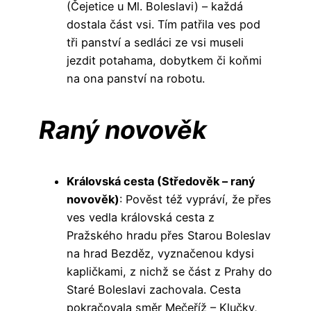
(Čejetice u Ml. Boleslavi) – každá
dostala část vsi. Tím patřila ves pod
tři panství a sedláci ze vsi museli
jezdit potahama, dobytkem či koňmi
na ona panství na robotu.
Raný novověk
Královská cesta (Středověk – raný
novověk)
: Pověst též vypráví, že přes
ves vedla královská cesta z
Pražského hradu přes Starou Boleslav
na hrad Bezděz, vyznačenou kdysi
kapličkami, z nichž se část z Prahy do
Staré Boleslavi zachovala. Cesta
pokračovala směr Mečeříž – Klučky,