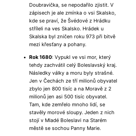
Doubravička, se nepodařilo zjistit. V
zápisech je ale zmínka o vsi Skalsko,
kde se praví, že Švédové z Hrádku
stříleli na ves Skalsko. Hrádek u
Skalska byl zničen roku 973 při bitvě
mezi křesťany a pohany.
Rok 1680
: Vypukl ve vsi mor, který
tehdy zachvátil celý Boleslavský kraj.
Následky války a moru byly strašné.
Jen v Čechách ze tří milionů obyvatel
zbylo jen 800 tisíc a na Moravě z 2
milionů jen asi 500 tisíc obyvatel.
Tam, kde zemřelo mnoho lidí, se
stavěly morové sloupy. Jeden z nich
stojí v Mladé Boleslavi na Starém
městě se sochou Panny Marie.