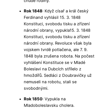
chudé rodiny.
Rok 1848
: Když císař a král český
Ferdinand vyhlásil 15. 3. 1848
Konstituci, svobodu tisku a zřízení
národní obrany, vypukla15. 3. 1848
Konstituci, svobodu tisku a zřízení
národní obrany. Revoluce však byla
vojskem tvrdě potlačena, ale 7. 9.
1848 byla zrušena robota. Na počest
vyhlášení Konstituce se v Mladé
Boleslavi na Dubcích střílelo z
hmoždířů. Sedláci z Doubravičky už
nemuseli na robotu, stali se
svobodnými.
Rok 1850
: Vypukla na
Mladoboleslavsku cholera.