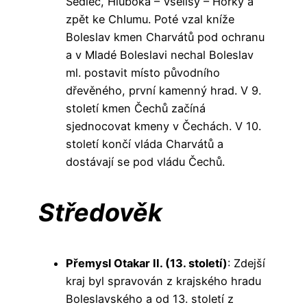
Sedlec, Hluboká – Všelisy – Horky a
zpět ke Chlumu. Poté vzal kníže
Boleslav kmen Charvátů pod ochranu
a v Mladé Boleslavi nechal Boleslav
ml. postavit místo původního
dřevěného, první kamenný hrad. V 9.
století kmen Čechů začíná
sjednocovat kmeny v Čechách. V 10.
století končí vláda Charvátů a
dostávají se pod vládu Čechů.
Středověk
Přemysl Otakar II. (13. století)
: Zdejší
kraj byl spravován z krajského hradu
Boleslavského a od 13. století z