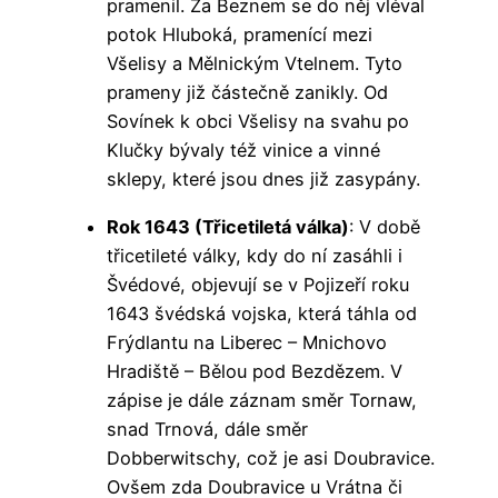
pramenil. Za Beznem se do něj vléval
potok Hluboká, pramenící mezi
Všelisy a Mělnickým Vtelnem. Tyto
prameny již částečně zanikly. Od
Sovínek k obci Všelisy na svahu po
Klučky bývaly též vinice a vinné
sklepy, které jsou dnes již zasypány.
Rok 1643 (Třicetiletá válka)
: V době
třicetileté války, kdy do ní zasáhli i
Švédové, objevují se v Pojizeří roku
1643 švédská vojska, která táhla od
Frýdlantu na Liberec – Mnichovo
Hradiště – Bělou pod Bezdězem. V
zápise je dále záznam směr Tornaw,
snad Trnová, dále směr
Dobberwitschy, což je asi Doubravice.
Ovšem zda Doubravice u Vrátna či