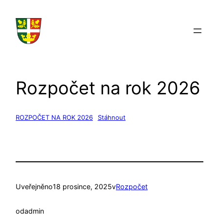
Přeskočit
na
obsah
Rozpočet na rok 2026
ROZPOČET NA ROK 2026
Stáhnout
Uveřejněno
18 prosince, 2025
v
Rozpočet
od
admin